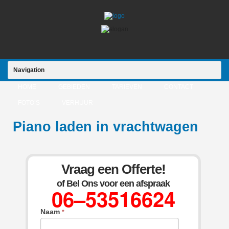
Navigation
HOME
GEBIEDEN
TARIEVEN
CONTACT
FOTO’S
VERHUUR
Piano laden in vrachtwagen
Vraag een Offerte!
of Bel Ons voor een afspraak
06–53516624
Naam
*