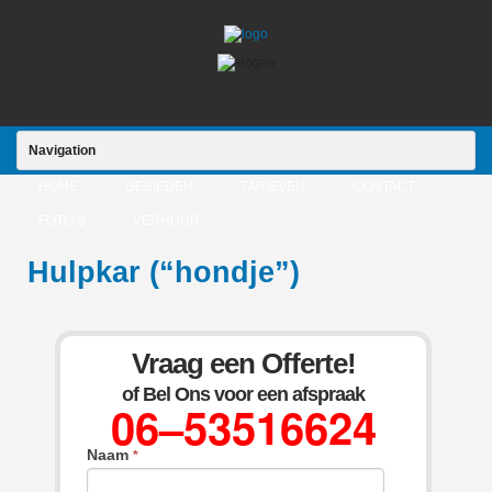
Navigation
HOME
GEBIEDEN
TARIEVEN
CONTACT
FOTO’S
VERHUUR
Hulpkar (“hondje”)
Vraag een Offerte!
of Bel Ons voor een afspraak
06–53516624
Naam
*